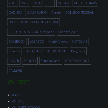
n
b
r
2016
2017
2020
3000
ADISCA
ADISCA LOMAS
t
r
e
a
e
e
n
e
n
a
n
u
CADISCA
CALENDARIO
Caride
CONSEJO FEDERAL
n
u
n
u
n
a
e
a
v
DIOCESIS DE LOMAS DE ZAMORA
v
v
e
a
e
n
)
n
t
ENCUENTRO SECCION MENOR
Enpacos 2016
t
a
a
n
n
a
a
n
FACEBOOK
LOBATOS
Mario Arroyo
NOTICIAS
n
u
u
e
e
v
Oración
PASTORAL DE LA JUVENTUD
Programa
v
a
a
)
)
ROVER
SCOUTS
Semana Santa
SEMANA SCOUT
TALLERES
MENÚ ADISCA
Inicio
AVISOS
QUIENES SOMOS