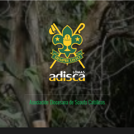
Skip
to
content
Asociación Diocesana de Scouts Católicos