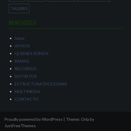
a
e
n
)
n
t
t
a
TALLERES
a
n
n
a
a
n
MENÚ ADISCA
n
u
u
e
e
v
v
a
a
)
Inicio
)
AVISOS
QUIENES SOMOS
RAMAS
RECURSOS
DISTRITOS
ESTRUCTURA DIOCESANA
MULTIMEDIA
CONTACTO
Proudly powered by WordPress
|
Theme:
Oria
by
JustFreeThemes.