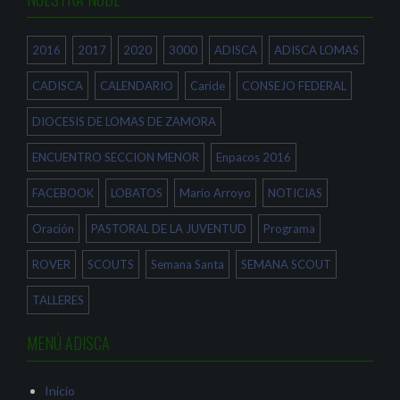
u
k
(
n
(
S
a
S
e
v
e
a
e
a
b
2016
2017
2020
3000
ADISCA
ADISCA LOMAS
n
b
r
t
r
e
a
e
e
CADISCA
CALENDARIO
Caride
CONSEJO FEDERAL
n
e
n
a
n
u
n
u
n
DIOCESIS DE LOMAS DE ZAMORA
u
n
a
e
a
v
v
v
e
a
e
n
ENCUENTRO SECCION MENOR
Enpacos 2016
)
n
t
t
a
a
n
FACEBOOK
LOBATOS
Mario Arroyo
NOTICIAS
n
a
a
n
n
u
Oración
PASTORAL DE LA JUVENTUD
Programa
u
e
e
v
v
a
a
)
ROVER
SCOUTS
Semana Santa
SEMANA SCOUT
)
TALLERES
MENÚ ADISCA
Inicio