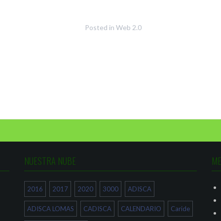
Posted in
Web 2.0
NUESTRA NUBE
ME
2016
2017
2020
3000
ADISCA
ADISCA LOMAS
CADISCA
CALENDARIO
Caride