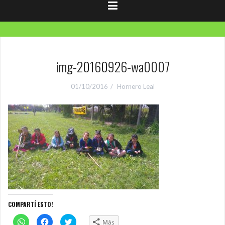
img-20160926-wa0007
01/10/2016
Hornero Leal
COMPARTÍ ESTO!
C
H
H
Más