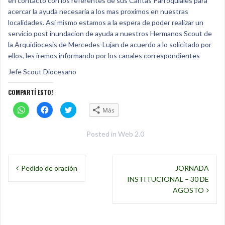
en contacto con los referentes de sus Caritas Parroquiales para
acercar la ayuda necesaria a los mas proximos en nuestras
localidades. Asi mismo estamos a la espera de poder realizar un
servicio post inundacion de ayuda a nuestros Hermanos Scout de
la Arquidiocesis de Mercedes-Lujan de acuerdo a lo solicitado por
ellos, les iremos informando por los canales correspondientes
Jefe Scout Diocesano
COMPARTÍ ESTO!
C
H
H
Más
l
a
a
i
c
c
c
é
é
k
c
c
Posted in
Web 2.0
t
l
l
o
i
i
s
c
c
Navegación
h
k
k
a
p
p
Pedido de oración
JORNADA
r
a
a
de
e
r
r
INSTITUCIONAL – 30 DE
o
a
a
n
c
c
entradas
AGOSTO
W
o
o
h
m
m
a
p
p
t
a
a
s
r
r
A
t
t