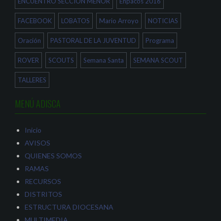
ENCUENTRO SECCION MENOR
Enpacos 2016
t
a
a
n
n
a
a
n
FACEBOOK
LOBATOS
Mario Arroyo
NOTICIAS
n
u
u
e
e
v
Oración
PASTORAL DE LA JUVENTUD
Programa
v
a
a
)
)
ROVER
SCOUTS
Semana Santa
SEMANA SCOUT
TALLERES
MENÚ ADISCA
Inicio
AVISOS
QUIENES SOMOS
RAMAS
RECURSOS
DISTRITOS
ESTRUCTURA DIOCESANA
MULTIMEDIA