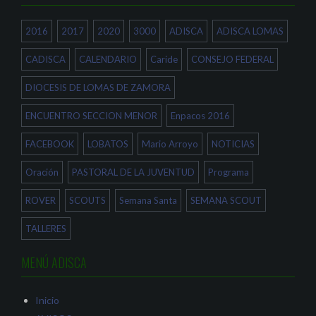
v
e
a
e
a
b
n
b
r
2016
2017
2020
3000
ADISCA
ADISCA LOMAS
t
r
e
a
e
e
n
e
n
a
n
u
CADISCA
CALENDARIO
Caride
CONSEJO FEDERAL
n
u
n
u
n
a
e
a
v
DIOCESIS DE LOMAS DE ZAMORA
v
v
e
a
e
n
)
n
t
ENCUENTRO SECCION MENOR
Enpacos 2016
t
a
a
n
n
a
a
n
FACEBOOK
LOBATOS
Mario Arroyo
NOTICIAS
n
u
u
e
e
v
Oración
PASTORAL DE LA JUVENTUD
Programa
v
a
a
)
)
ROVER
SCOUTS
Semana Santa
SEMANA SCOUT
TALLERES
MENÚ ADISCA
Inicio