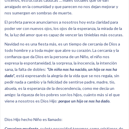
criterios, estructuras caducas … males sociales que se van
arraigado en la comunidad y que parecen no nos dejan mejorar y
nos sumergen en sombras de muerte.
El profeta parece anunciarnos a nosotros hoy esta claridad para
poder ver con nuevos ojos, los ojos de la esperanza, la mirada de la
fe, la luz del amor que es capaz de vencer las tinieblas más oscuras.
Navidad no es una fiesta más, es un tiempo de cercanía de Dios a
todo hombre y a toda mujer que abre su corazón. La cercanía y la
confianza que da Dios en la persona de un Niño, el niño nos
expresa la espontaneidad, la sorpresa, la inocencia, la intención
sana, la falta de dobles:
“Un niño nos ha nacido, un hijo se nos ha
dado”,
está expresando la alegría de la vida que se nos regala, sin
pedir nada a cambio y la felicidad de sentirse padre, madre, tío,
abuela, es la esperanza de la descendencia, como me decía un
amigo: la riqueza de los pobres son los hijos, cuánto más si el que
viene a nosotros es Dios Hijo:
porque un hijo se nos ha dado.
Dios Hijo hecho Niño es llamado:
Consejero prudente
,
cuánta necesidad tenemos como cristianos de