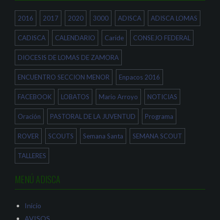
v
e
a
e
a
b
n
b
r
2016
2017
2020
3000
ADISCA
ADISCA LOMAS
t
r
e
a
e
e
n
e
n
a
n
u
CADISCA
CALENDARIO
Caride
CONSEJO FEDERAL
n
u
n
u
n
a
e
a
v
DIOCESIS DE LOMAS DE ZAMORA
v
v
e
a
e
n
)
n
t
ENCUENTRO SECCION MENOR
Enpacos 2016
t
a
a
n
n
a
a
n
FACEBOOK
LOBATOS
Mario Arroyo
NOTICIAS
n
u
u
e
e
v
Oración
PASTORAL DE LA JUVENTUD
Programa
v
a
a
)
)
ROVER
SCOUTS
Semana Santa
SEMANA SCOUT
TALLERES
MENÚ ADISCA
Inicio
AVISOS