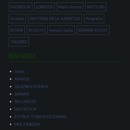
n
a
a
n
FACEBOOK
LOBATOS
Mario Arroyo
NOTICIAS
n
u
u
e
e
v
Oración
PASTORAL DE LA JUVENTUD
Programa
v
a
a
)
)
ROVER
SCOUTS
Semana Santa
SEMANA SCOUT
TALLERES
MENÚ ADISCA
Inicio
AVISOS
QUIENES SOMOS
RAMAS
RECURSOS
DISTRITOS
ESTRUCTURA DIOCESANA
MULTIMEDIA