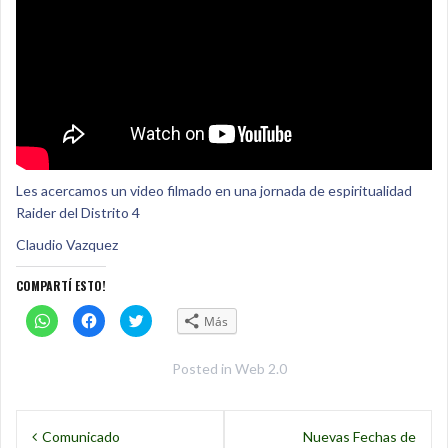
Les acercamos un video filmado en una jornada de espiritualidad
Raider del Distrito 4
Claudio Vazquez
COMPARTÍ ESTO!
C
H
H
Más
l
a
a
i
c
c
c
é
é
k
c
c
Posted in
Web 2.0
t
l
l
o
i
i
s
c
c
Navegación
h
k
k
a
p
p
Comunicado
Nuevas Fechas de
r
a
a