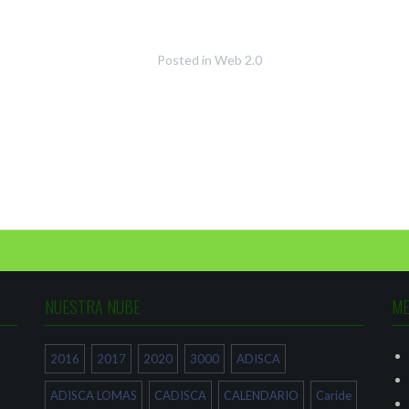
Posted in
Web 2.0
NUESTRA NUBE
ME
2016
2017
2020
3000
ADISCA
ADISCA LOMAS
CADISCA
CALENDARIO
Caride