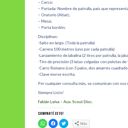
– Cerco;
– Portada: Nombre de patrulla, país que representa:
– Oratorio (Altar);
– Mesa;
– Porta bordón.
Disciplinas:
-Salto en largo. (Toda la patrulla)
-Carrera 100 metros (uno por cada patrulla)
-Lanzamiento deJabalina (2 tiros por patrulla, la ja
-Tiro de precisión (3 latas colgadas con pelotas de 
-Carro Romano (con 3 palos, dos amarres cuadrados
-Clave morse escrita.
Por cualquier consulta más, se comunican con sus r
Siempre Listo!
Fabián Leiva – Aux. Scout Dioc.
COMPARTÍ ESTO!
C
H
H
Más
l
a
a