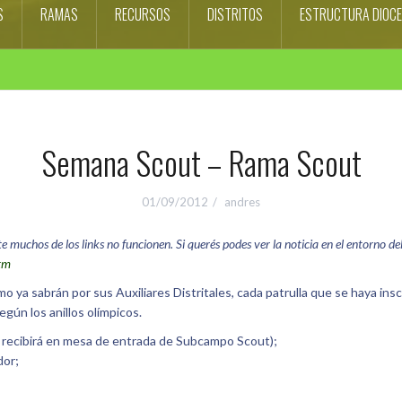
S
RAMAS
RECURSOS
DISTRITOS
ESTRUCTURA DIOC
Semana Scout – Rama Scout
01/09/2012
andres
uchos de los links no funcionen. Si querés podes ver la noticia en el entorno del s
htm
a sabrán por sus Auxiliares Distritales, cada patrulla que se haya inscr
egún los anillos olímpicos.
se recibirá en mesa de entrada de Subcampo Scout);
dor;