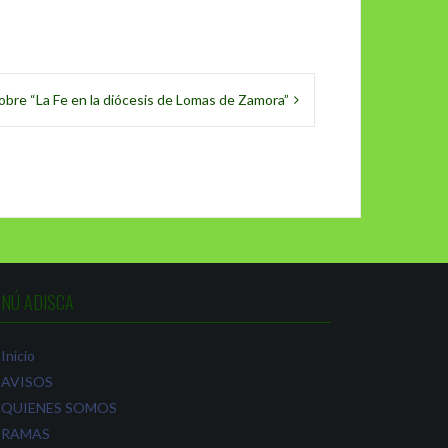
bre “La Fe en la diócesis de Lomas de Zamora”
NÚ ADISCA
Inicio
AVISOS
QUIENES SOMOS
RAMAS