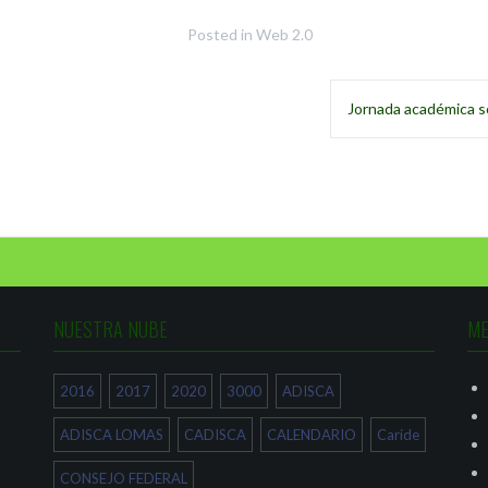
Posted in
Web 2.0
Jornada académica so
NUESTRA NUBE
ME
2016
2017
2020
3000
ADISCA
ADISCA LOMAS
CADISCA
CALENDARIO
Caride
CONSEJO FEDERAL