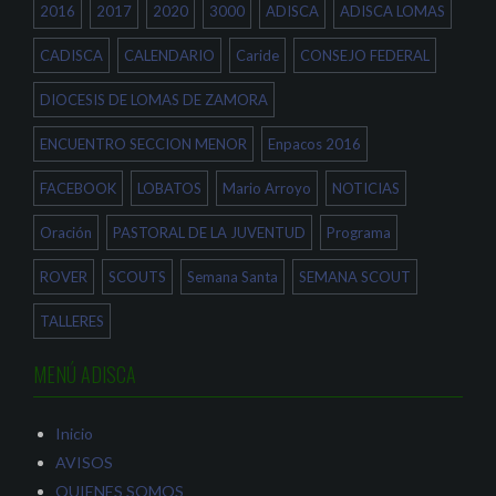
2016
2017
2020
3000
ADISCA
ADISCA LOMAS
t
r
e
a
e
e
n
e
n
a
n
u
CADISCA
CALENDARIO
Caride
CONSEJO FEDERAL
n
u
n
u
n
a
e
a
v
DIOCESIS DE LOMAS DE ZAMORA
v
v
e
a
e
n
)
n
t
ENCUENTRO SECCION MENOR
Enpacos 2016
t
a
a
n
n
a
a
n
FACEBOOK
LOBATOS
Mario Arroyo
NOTICIAS
n
u
u
e
e
v
Oración
PASTORAL DE LA JUVENTUD
Programa
v
a
a
)
)
ROVER
SCOUTS
Semana Santa
SEMANA SCOUT
TALLERES
MENÚ ADISCA
Inicio
AVISOS
QUIENES SOMOS