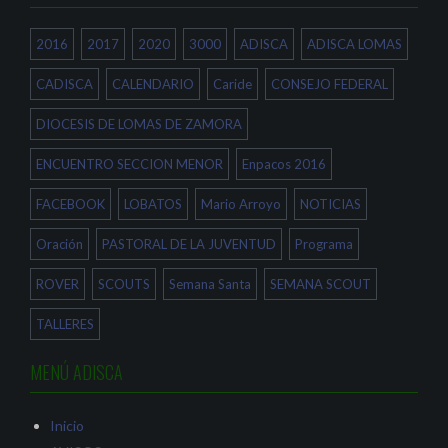
n
(
S
a
S
e
v
e
a
e
a
b
2016
2017
2020
3000
ADISCA
ADISCA LOMAS
n
b
r
t
r
e
a
e
e
CADISCA
CALENDARIO
Caride
CONSEJO FEDERAL
n
e
n
a
n
u
n
u
n
DIOCESIS DE LOMAS DE ZAMORA
u
n
a
e
a
v
v
v
e
a
e
n
ENCUENTRO SECCION MENOR
Enpacos 2016
)
n
t
t
a
a
n
FACEBOOK
LOBATOS
Mario Arroyo
NOTICIAS
n
a
a
n
n
u
Oración
PASTORAL DE LA JUVENTUD
Programa
u
e
e
v
v
a
a
)
ROVER
SCOUTS
Semana Santa
SEMANA SCOUT
)
TALLERES
MENÚ ADISCA
Inicio