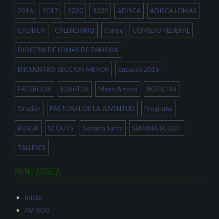
n
b
r
2016
2017
2020
3000
ADISCA
ADISCA LOMAS
t
r
e
a
e
e
n
e
n
a
n
u
CADISCA
CALENDARIO
Caride
CONSEJO FEDERAL
n
u
n
u
n
a
e
a
v
DIOCESIS DE LOMAS DE ZAMORA
v
v
e
a
e
n
)
n
t
ENCUENTRO SECCION MENOR
Enpacos 2016
t
a
a
n
n
a
a
n
FACEBOOK
LOBATOS
Mario Arroyo
NOTICIAS
n
u
u
e
e
v
Oración
PASTORAL DE LA JUVENTUD
Programa
v
a
a
)
)
ROVER
SCOUTS
Semana Santa
SEMANA SCOUT
TALLERES
MENÚ ADISCA
Inicio
AVISOS