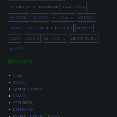
e
a
v
v
v
e
a
e
n
ENCUENTRO SECCION MENOR
Enpacos 2016
)
n
t
t
a
a
n
FACEBOOK
LOBATOS
Mario Arroyo
NOTICIAS
n
a
a
n
n
u
Oración
PASTORAL DE LA JUVENTUD
Programa
u
e
e
v
v
a
a
)
ROVER
SCOUTS
Semana Santa
SEMANA SCOUT
)
TALLERES
MENÚ ADISCA
Inicio
AVISOS
QUIENES SOMOS
RAMAS
RECURSOS
DISTRITOS
ESTRUCTURA DIOCESANA