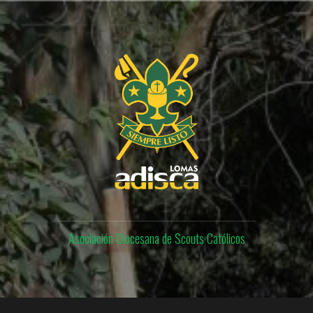
Skip
to
content
Asociación Diocesana de Scouts Católicos