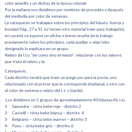
color amarillo y un disfraz de la época colonial
Por la mañana nos dividimos por nombres de procedes y después
del mediodía por color de seisenas.
La catequesis se trabajara sobre los principios del lobato. fuerza y
bondad Pág., 27 a 31. (si tienen otro material traer para trabajarlo),
en cacería se expone un afiche o breve reseña de lo trabajo
previamente sobre los principios, cada auxiliar o viejo lobo
designado lo explicara en un grupo.
Relato de l.t.v. “de como vino el miedo” relacionar con los valores
que trata el relato y la
Catequesis.
Cada distrito tendrá que traer un juego por para la posta, uno
relacionado con el prócer que le corresponde (mañana), y otro con
el color de seisena o relato del l. t. v (tarde).
Los dividimos en 5 grupos de aproximadamente 40 lobatas/0s c/u.
1- Saavedra – cinta bebe roja – distrito 2
2- Castelli – cinta bebe blanca – distrito 4
3- Belgrano – cinta bebe marron – distrito 3
4- Paso – cinta bebe gris – distrito 6