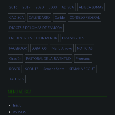
e
a
b
n
b
r
2016
2017
2020
3000
ADISCA
ADISCA LOMAS
t
r
e
a
e
e
n
e
n
a
n
u
CADISCA
CALENDARIO
Caride
CONSEJO FEDERAL
n
u
n
u
n
a
e
a
v
DIOCESIS DE LOMAS DE ZAMORA
v
v
e
a
e
n
)
n
t
ENCUENTRO SECCION MENOR
Enpacos 2016
t
a
a
n
n
a
a
n
FACEBOOK
LOBATOS
Mario Arroyo
NOTICIAS
n
u
u
e
e
v
Oración
PASTORAL DE LA JUVENTUD
Programa
v
a
a
)
)
ROVER
SCOUTS
Semana Santa
SEMANA SCOUT
TALLERES
MENÚ ADISCA
Inicio
AVISOS