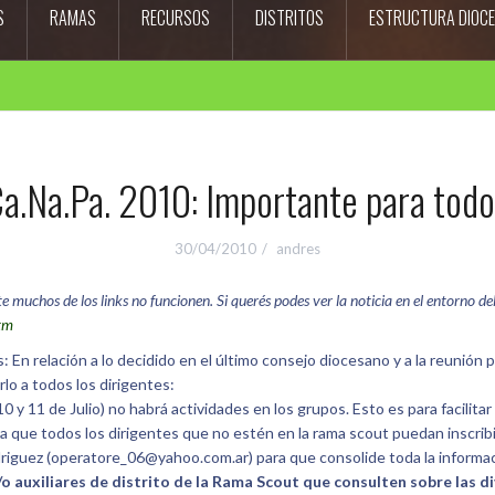
S
RAMAS
RECURSOS
DISTRITOS
ESTRUCTURA DIOC
a.Na.Pa. 2010: Importante para tod
30/04/2010
andres
uchos de los links no funcionen. Si querés podes ver la noticia en el entorno del s
htm
 En relación a lo decidido en el último consejo diocesano y a la reunión
lo a todos los dirigentes:
y 11 de Julio) no habrá actividades en los grupos. Esto es para facilitar 
ara que todos los dirigentes que no estén en la rama scout puedan inscrib
odriguez (operatore_06@yahoo.com.ar) para que consolide toda la informaci
o auxiliares de distrito de la Rama Scout que consulten sobre las di