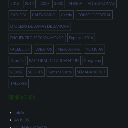
e
a
b
2016
2017
2020
3000
ADISCA
ADISCA LOMAS
n
b
r
t
r
e
a
e
e
CADISCA
CALENDARIO
Caride
CONSEJO FEDERAL
n
e
n
a
n
u
n
u
n
DIOCESIS DE LOMAS DE ZAMORA
u
n
a
e
a
v
v
v
e
a
e
n
ENCUENTRO SECCION MENOR
Enpacos 2016
)
n
t
t
a
a
n
FACEBOOK
LOBATOS
Mario Arroyo
NOTICIAS
n
a
a
n
n
u
Oración
PASTORAL DE LA JUVENTUD
Programa
u
e
e
v
v
a
a
)
ROVER
SCOUTS
Semana Santa
SEMANA SCOUT
)
TALLERES
MENÚ ADISCA
Inicio
AVISOS
QUIENES SOMOS