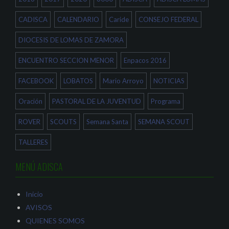
a
e
e
n
e
n
a
n
u
CADISCA
CALENDARIO
Caride
CONSEJO FEDERAL
n
u
n
u
n
a
e
a
v
DIOCESIS DE LOMAS DE ZAMORA
v
v
e
a
e
n
)
n
t
ENCUENTRO SECCION MENOR
Enpacos 2016
t
a
a
n
n
a
a
n
FACEBOOK
LOBATOS
Mario Arroyo
NOTICIAS
n
u
u
e
e
v
Oración
PASTORAL DE LA JUVENTUD
Programa
v
a
a
)
)
ROVER
SCOUTS
Semana Santa
SEMANA SCOUT
TALLERES
MENÚ ADISCA
Inicio
AVISOS
QUIENES SOMOS