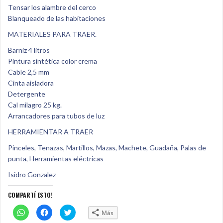
Tensar los alambre del cerco
Blanqueado de las habitaciones
MATERIALES PARA TRAER.
Barniz 4 litros
Pintura sintética color crema
Cable 2,5 mm
Cinta aisladora
Detergente
Cal milagro 25 kg.
Arrancadores para tubos de luz
HERRAMIENTAR A TRAER
Pinceles, Tenazas, Martillos, Mazas, Machete, Guadaña, Palas de
punta, Herramientas eléctricas
Isidro Gonzalez
COMPARTÍ ESTO!
C
H
H
Más
l
a
a
i
c
c