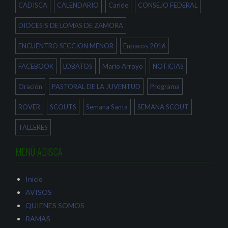
a
n
u
CADISCA
CALENDARIO
Caride
CONSEJO FEDERAL
n
u
n
u
n
a
e
a
v
DIOCESIS DE LOMAS DE ZAMORA
v
v
e
a
e
n
)
n
t
ENCUENTRO SECCION MENOR
Enpacos 2016
t
a
a
n
n
a
a
n
FACEBOOK
LOBATOS
Mario Arroyo
NOTICIAS
n
u
u
e
e
v
Oración
PASTORAL DE LA JUVENTUD
Programa
v
a
a
)
)
ROVER
SCOUTS
Semana Santa
SEMANA SCOUT
TALLERES
MENÚ ADISCA
Inicio
AVISOS
QUIENES SOMOS
RAMAS