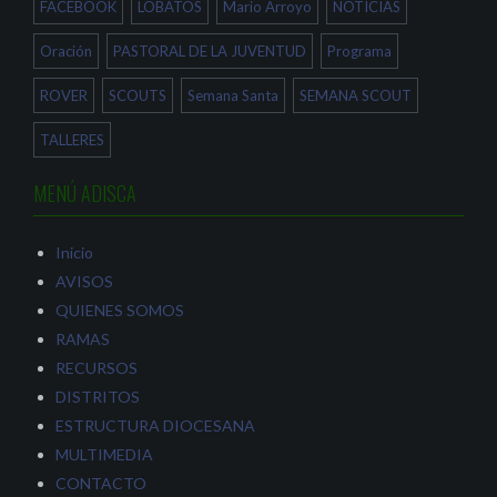
a
n
FACEBOOK
LOBATOS
Mario Arroyo
NOTICIAS
n
u
u
e
e
v
Oración
PASTORAL DE LA JUVENTUD
Programa
v
a
a
)
)
ROVER
SCOUTS
Semana Santa
SEMANA SCOUT
TALLERES
MENÚ ADISCA
Inicio
AVISOS
QUIENES SOMOS
RAMAS
RECURSOS
DISTRITOS
ESTRUCTURA DIOCESANA
MULTIMEDIA
CONTACTO