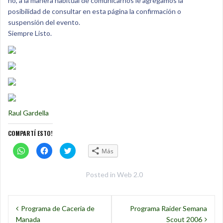
no, a la manera habitual de comunicarnos le agregamos la
posibilidad de consultar en esta página la confirmación o
suspensión del evento.
Siempre Listo.
Raul Gardella
COMPARTÍ ESTO!
C
H
H
Más
l
a
a
i
c
c
c
é
é
k
c
c
Posted in
Web 2.0
t
l
l
o
i
i
s
c
c
Navegación
h
k
k
a
p
p
Programa de Caceria de
Programa Raider Semana
r
a
a
de
e
r
r
Manada
Scout 2006
o
a
a