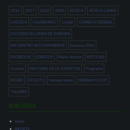
v
e
a
e
a
b
n
b
r
2016
2017
2020
3000
ADISCA
ADISCA LOMAS
t
r
e
a
e
e
n
e
n
a
n
u
CADISCA
CALENDARIO
Caride
CONSEJO FEDERAL
n
u
n
u
n
a
e
a
v
DIOCESIS DE LOMAS DE ZAMORA
v
v
e
a
e
n
)
n
t
ENCUENTRO SECCION MENOR
Enpacos 2016
t
a
a
n
n
a
a
n
FACEBOOK
LOBATOS
Mario Arroyo
NOTICIAS
n
u
u
e
e
v
Oración
PASTORAL DE LA JUVENTUD
Programa
v
a
a
)
)
ROVER
SCOUTS
Semana Santa
SEMANA SCOUT
TALLERES
MENÚ ADISCA
Inicio
AVISOS