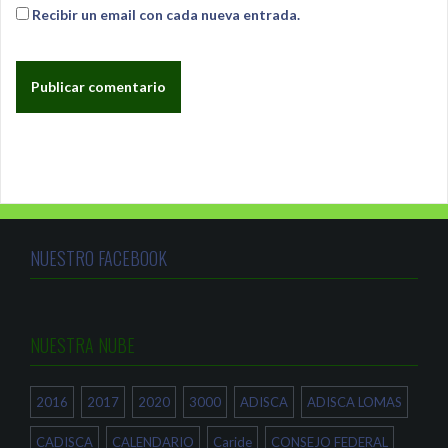
Recibir un email con cada nueva entrada.
NUESTRO FACEBOOK
NUESTRA NUBE
2016
2017
2020
3000
ADISCA
ADISCA LOMAS
CADISCA
CALENDARIO
Caride
CONSEJO FEDERAL