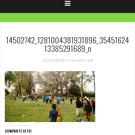
14502742_1281004381931896_35451624
13385291689_n
01/10/2016
Hornero Leal
COMPARTÍ ESTO!